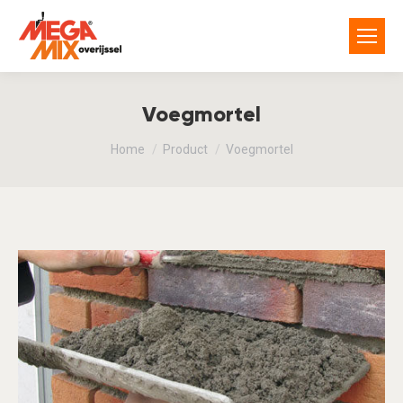
Voegmortel
You are here:
Home
Product
Voegmortel