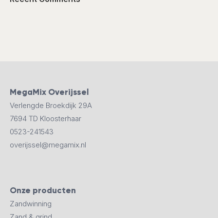
MegaMix Overijssel
Verlengde Broekdijk 29A
7694 TD Kloosterhaar
0523-241543
overijssel@megamix.nl
Onze producten
Zandwinning
Zand & grind